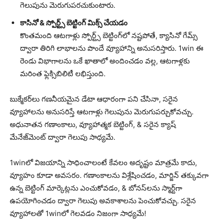
గెలుపును మెరుగుపరచుకుంటారు.
కాసినో & స్పోర్ట్స్ బెట్టింగ్ మిక్స్ చేయడం
కొంతమంది ఆటగాళ్లు స్పోర్ట్స్ బెట్టింగ్‌లో నష్టపోతే, క్యాసినో గేమ్స్
ద్వారా తిరిగి లాభాలను పొందే వ్యూహాన్ని అనుసరిస్తారు. 1win ఈ
రెండు విభాగాలను ఒకే ఖాతాలో అందించడం వల్ల, ఆటగాళ్లకు
మరింత ఫ్లెక్సిబిలిటీ లభిస్తుంది.
బుక్మేకర్‌లు గణనీయమైన డేటా ఆధారంగా పని చేసినా, సరైన
వ్యూహాలను అనుసరిస్తే ఆటగాళ్లు గెలుపును మెరుగుపర్చుకోవచ్చు.
అధునాతన గణాంకాలు, వ్యూహాత్మక బెట్టింగ్, & సరైన క్యాష్
మేనేజ్‌మెంట్ ద్వారా గెలుపు సాధ్యమే.
1winలో విజయాన్ని సాధించాలంటే కేవలం అదృష్టం మాత్రమే కాదు,
వ్యూహం కూడా అవసరం. గణాంకాలను విశ్లేషించడం, మార్జిన్ తక్కువగా
ఉన్న బెట్టింగ్ మార్కెట్లను ఎంచుకోవడం, & బోనస్‌లను స్మార్ట్‌గా
ఉపయోగించడం ద్వారా గెలుపు అవకాశాలను పెంచుకోవచ్చు. సరైన
వ్యూహాలతో 1winలో గెలవడం నిజంగా సాధ్యమే!